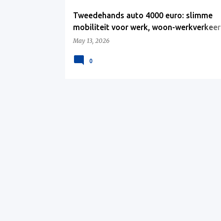
Tweedehands auto 4000 euro: slimme
mobiliteit voor werk, woon-werkverkeer
vlotte jobstart
May 13, 2026
0