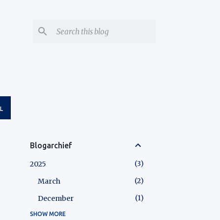
L
Blogarchief
3
2025
2
March
1
December
SHOW MORE
1
2026